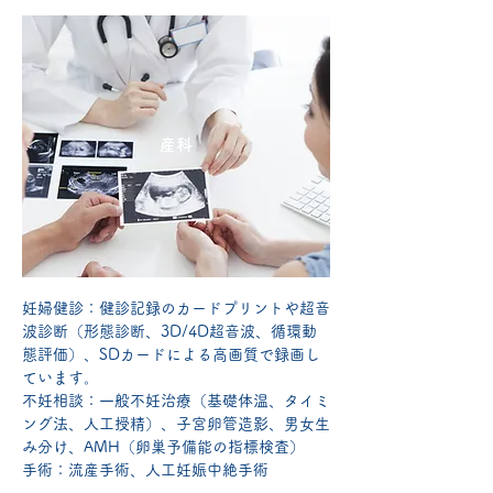
​産科
妊婦健診：健診記録のカードプリントや超音
波診断（形態診断、3D/4D超音波、循環動
態評価）、SDカードによる高画質で録画し
ています。
不妊相談：一般不妊治療（基礎体温、タイミ
ング法、人工授精）、子宮卵管造影、男女生
み分け、AMH（卵巣予備能の指標検査）
手術：流産手術、人工妊娠中絶手術