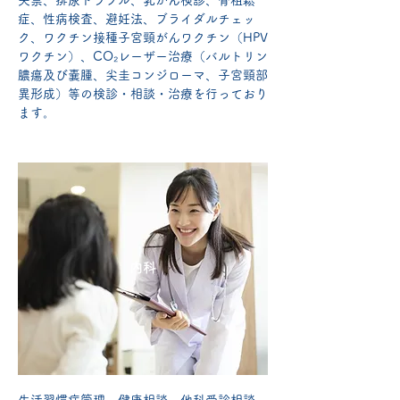
失禁、排尿トラブル、乳がん検診、骨粗鬆
症、性病検査、避妊法、ブライダルチェッ
ク、ワクチン接種子宮頸がんワクチン（HPV
ワクチン）、CO₂レーザー治療（バルトリン
膿瘍及び嚢腫、尖圭コンジローマ、子宮頸部
異形成）等の検診・相談・治療を行っており
ます。
内科